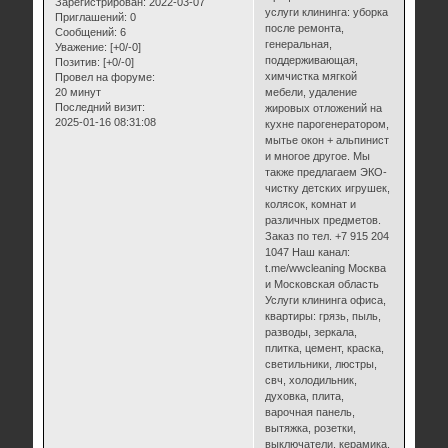
Зарегистрирован
: 2022-03-07
услуги клининга: уборка
Приглашений:
0
после ремонта,
Сообщений:
6
генеральная,
Уважение:
[+0/-0]
поддерживающая,
Позитив:
[+0/-0]
химчистка мягкой
Провел на форуме:
20 минут
мебели, удаление
Последний визит:
жировых отложений на
2025-01-16 08:31:08
кухне парогенератором,
мытье окон + альпинист
и многое другое. Мы
также предлагаем ЭКО-
чистку детских игрушек,
колясок, комнат и
различных предметов.
Заказ по тел. +7 915 204
1047 Наш канал:
t.me/wwcleaning Москва
и Московская область
Услуги клининга офиса,
квартиры: грязь, пыль,
разводы, зеркала,
плитка, цемент, краска,
светильники, люстры,
свч, холодильник,
духовка, плита,
варочная панель,
вытяжка, розетки,
выключатели, керамика,