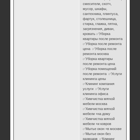
смесители, скотч,
мусор, шкафы,
сантехника, плинтуса,
фартук, столешница,
стирка, глажка, пятна,
загрязнения, диван,
кровать ✅Уборка
квартиры после ремонта
✅Уборка после ремонта
цена ✅Уборка после
ремонта москва
✅Уборка квартиры
после ремонта цена
✅Уборка помещений
после ремонта ✅Услуги
клининга цены
✅Клининг компания
услуги ✅Услуги
клининга офиса
✅Химчистка мягкой
мебели москва
✅Химчистка мягкой
мебели +на дому
✅Химчистка мягкой
мебели +и ковров
✅Мытье окон +в москве
✅Мытье окон без
разводов ✅Клининг