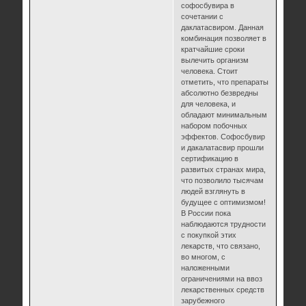
софосбувира в
сочетании с
даклатасвиром. Данная
комбинация позволяет в
кратчайшие сроки
вылечить организм
человека. Стоит
отметить, что препараты
абсолютно безвредны
для человека, и
обладают минимальным
набором побочных
эффектов. Софосбувир
и дакалатасвир прошли
сертификацию в
развитых странах мира,
что позволило тысячам
людей взглянуть в
будущее с оптимизмом!
В России пока
наблюдаются трудности
с покупкой этих
лекарств, что связано,
во многом, с
наложенными
ограничениями на ввоз
лекарственных средств
зарубежного