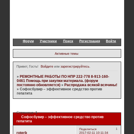
Форум
Участники
Поиск
Регистрация
Войти
Активные темы
Привет, Гость!
Войдите
или
зарегистрируйтесь
.
»
РЕМОНТНЫЕ РАБОТЫ ПО НПР 222-778 8-913-160-
0461 Помощь при закупки материала. (форум
постоянно обновляется)
»
Распродажа всякой всячины!
»
Софосбувир – эффективное средство против
гепатита
Страница:
1
Софосбувир – эффективное средство против
гепатита
1
Поделиться
roterb
2017-02-11 10:11:34