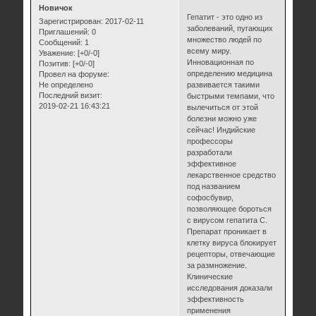
Новичок
Гепатит - это одно из
Зарегистрирован
: 2017-02-11
заболеваний, пугающих
Приглашений:
0
множество людей по
Сообщений:
1
всему миру.
Уважение:
[+0/-0]
Инновационная по
Позитив:
[+0/-0]
определению медицина
Провел на форуме:
Не определено
развивается такими
Последний визит:
быстрыми темпами, что
2019-02-21 16:43:21
вылечиться от этой
болезни можно уже
сейчас! Индийские
профессоры
разработали
эффективное
лекарственное средство
под названием
софосбувир,
позволяющее бороться
с вирусом гепатита С.
Препарат проникает в
клетку вируса блокирует
рецепторы, отвечающие
за размножение.
Клинические
исследования доказали
эффективность
применения